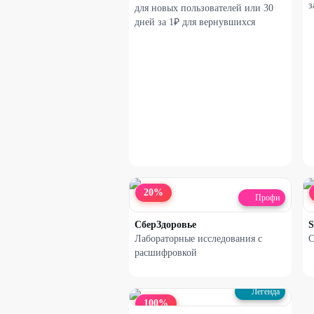
з
для новых пользователей или 30
дней за 1₽ для вернувшихся
20
%
Профи
СберЗдоровье
Лабораторные исследования с
С
расшифровкой
Легенда
100
%