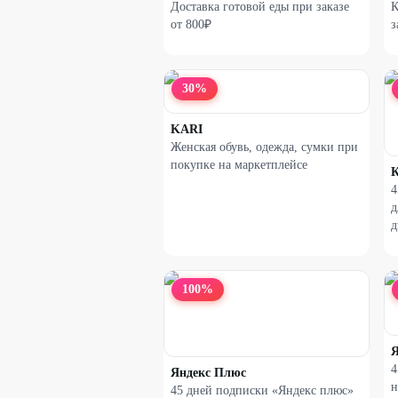
Доставка готовой еды при заказе
К
от 800₽
з
30
%
KARI
Женская обувь, одежда, сумки при
покупке на маркетплейсе
К
4
д
д
100
%
Я
4
Яндекс Плюс
н
45 дней подписки «Яндекс плюс»