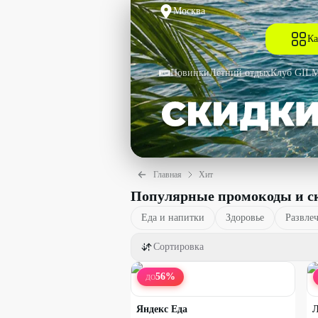
Москва
Ка
Новинки
Летний отдых
Клуб GIL
Главная
Хит
Популярные промокоды и с
Еда и напитки
Здоровье
Развле
Сортировка
56
%
ДО
Яндекс Еда
Л