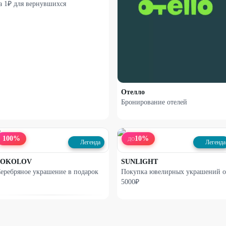
а 1₽ для вернувшихся
Отелло
Бронирование отелей
100
%
10
%
ДО
Легенда
Легенда
SOKOLOV
SUNLIGHT
еребряное украшение в подарок
Покупка ювелирных украшений о
5000₽