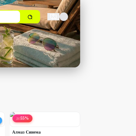
55
%
ДО
Алмаз Синема