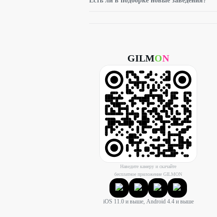
Есть ли в подборке новые заведения?
GILM
O
N
Наведите камеру и скачайте
бесплатное приложение GILMON
iOS 11.0 и выше, Android 4.4 и выше