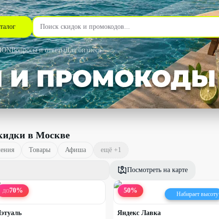
талог
MON
Вопросы и ответы
Для бизнеса
кидки в Москве
чения
Товары
Афиша
ещё +
1
Посмотреть на карте
70
%
50
%
ДО
Набирает высоту
этуаль
Яндекс Лавка