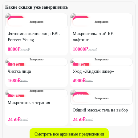
Какие скидки уже завершились
65
%
50
%
Завершено
Завершено
Фотоомоложение лица BBL
Микроигольчатый RF-
Forever Young
лифтинг
8800
₽
10000
₽
25000
₽
20000
₽
Завершено
Завершено
63
%
30
%
Чистка лица
Уход «Жидкий лазер»
1680
₽
4900
₽
4500
₽
7000
₽
Завершено
30
%
39
%
Завершено
Микротоковая терапия
Общий массаж тела на выбор
2450
₽
2450
₽
3500
₽
4000
₽
Смотреть все архивные предложения