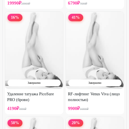
19990
₽
6790
₽
29900
₽
7690
₽
16
%
41
%
Завершено
Завершено
Удаление татуажа PicoSure
RF-лифтинг Venus Viva (лицо
PRO (брови)
полностью)
4190
₽
9900
₽
4990
₽
16900
₽
50
%
20
%