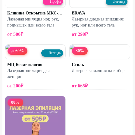
Профи
Легенда
Клиника Открытие МКС-МЕД
BRAVA
Лазерная эпиляция ног, рук,
Лазерная диодная эпиляция:
подмышек или всего тела
рук, ног или всего тела
от
500
₽
от
290
₽
60
%
30
%
ДО
Легенда
МЦ Косметология
Стиль
Лазерная эпиляция для
Лазерная эпиляция на выбор
женщин
от
200
₽
от
665
₽
80
%