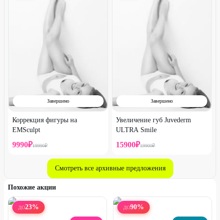
Завершено
Завершено
Коррекция фигуры на
Увеличение губ Juvederm
EMSculpt
ULTRA Smile
9990
₽
15900
₽
19990
₽
19900
₽
Смотреть все архивные предложения
Похожие акции
23
%
90
%
ДО
ДО