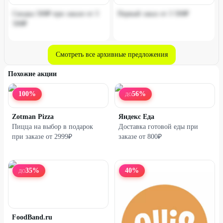
Скидка 500₽ при заказе от 3
Первый заказ от 3 500₽
500₽
Смотреть все архивные предложения
Похожие акции
100
%
56
%
ДО
Zotman Pizza
Яндекс Еда
Пицца на выбор в подарок
Доставка готовой еды при
при заказе от 2999₽
заказе от 800₽
35
%
40
%
ДО
FoodBand.ru