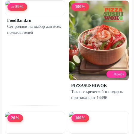
59
%
100
%
ДО
FoodBand.ru
Сет роллов на выбор для всех
пользователей
Профи
PIZZASUSHIWOK
Тяхан с креветкой в подарок
при заказе от 1449₽
20
%
100
%