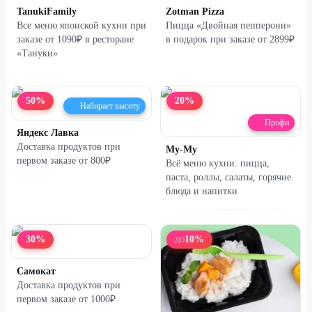
TanukiFamily
Zotman Pizza
Все меню японской кухни при
Пицца «Двойная пепперони»
заказе от 1090₽ в ресторане
в подарок при заказе от 2899₽
«Тануки»
50
%
20
%
Набирает высоту
Профи
Яндекс Лавка
Доставка продуктов при
Му-Му
первом заказе от 800₽
Всё меню кухни: пицца,
паста, роллы, салаты, горячие
блюда и напитки
30
%
10
%
ДО
Самокат
Доставка продуктов при
первом заказе от 1000₽