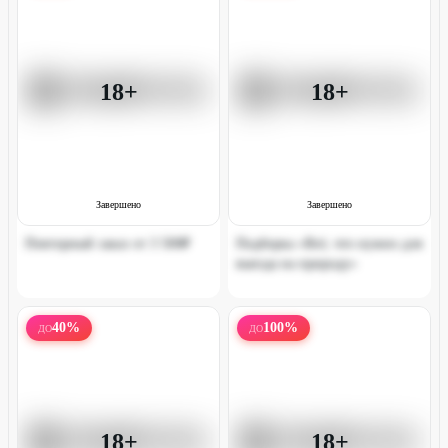
18+
18+
Завершено
Завершено
Повторный заказ от 3 500₽
Подборка «Всё, что нужно для
выезда на природу»
40
%
100
%
ДО
ДО
18+
18+