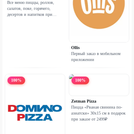
Все меню пиццы, роллов,
салатов, поке, горячего,
десертов и напитков при
заказе от 750₽
Ollis
Первый заказ в мобильном
приложении
100
%
100
%
Zotman Pizza
Пицца «Рваная свинина по-
азиатски» 30х15 см в подарок
при заказе от 2499₽