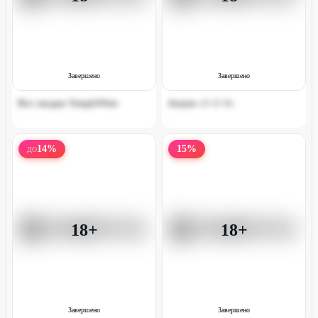
Завершено
Завершено
Все скидки SimpleWine ‌
Акция «1+1=3»
14
%
15
%
ДО
18+
18+
Завершено
Завершено