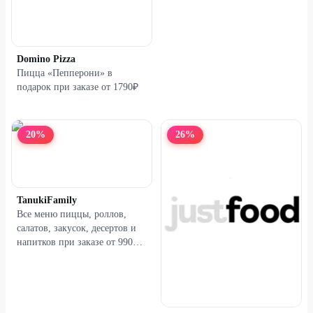
Domino Pizza
Пицца «Пепперони» в
подарок при заказе от 1790₽
20
%
26
%
TanukiFamily
Все меню пиццы, роллов,
салатов, закусок, десертов и
напитков при заказе от 990₽ в
«TVOЯ Пицца»