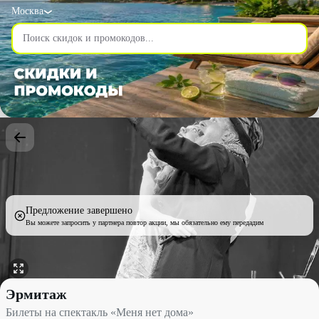
Москва
Предложение завершено
Вы можете запросить у партнера повтор акции, мы обязательно ему передадим
Билеты на спектакль «Меня нет дома» со скидкой 50% - Эрмит
Эрмитаж
Билеты на спектакль «Меня нет дома»