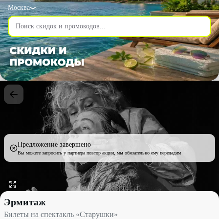
Москва
Предложение завершено
Вы можете запросить у партнера повтор акции, мы обязательно ему передадим
Билеты на спектакль «Старушки» со скидкой 50% - Эрмитаж в
Эрмитаж
Билеты на спектакль «Старушки»