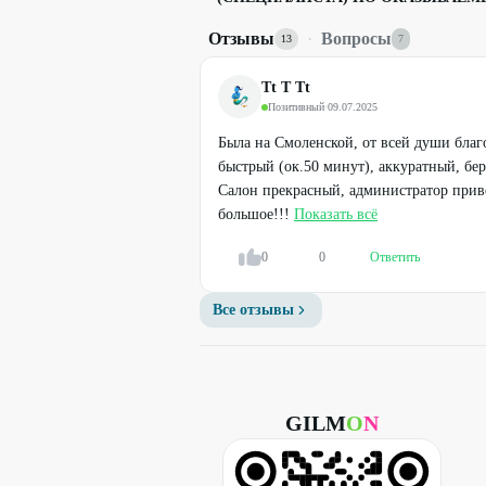
Отзывы
·
Вопросы
13
7
Tt T Tt
Позитивный
·
09.07.2025
Была на Смоленской, от всей души бла
быстрый (ок.50 минут), аккуратный, б
Салон прекрасный, администратор при
большое!!!
Показать всё
0
0
Ответить
Все отзывы
GILM
O
N