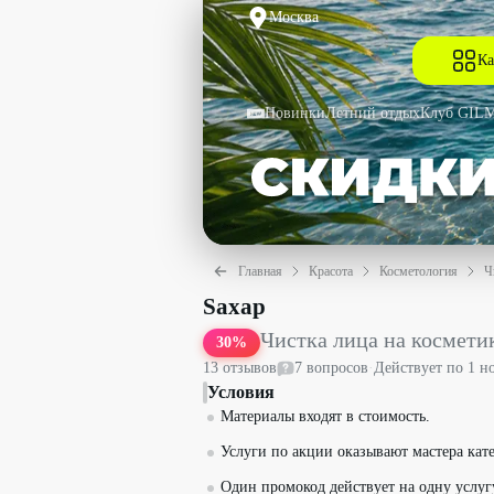
Москва
Ка
Новинки
Летний отдых
Клуб GIL
Главная
Красота
Косметология
Ч
Чистка лица на косметике GiGi + маск
Sахар
Чистка лица на косметик
30
%
13
отзыв
ов
7
вопрос
ов
·
Действует по
1 н
Условия
Материалы входят в стоимость.
Услуги по акции оказывают мастера кат
Один промокод действует на одну услуг