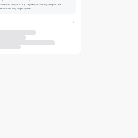
можете запросить у партнера повтор акции, мы
зательно ему передадим