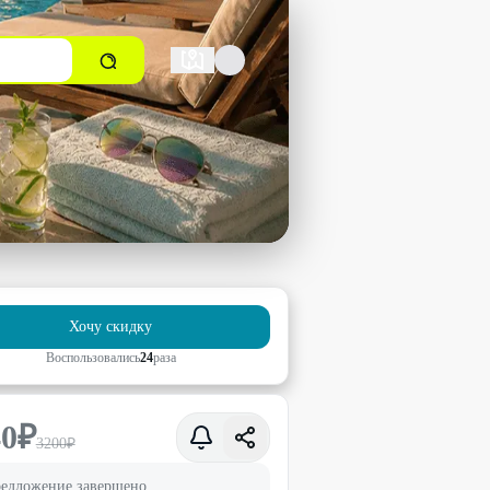
Хочу скидку
Воспользовались
24
раз
а
40
₽
3200
₽
едложение завершено