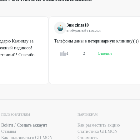
Зин zinta10
Нейтральный
·
14.09.2025
годарю Камиллу за
Телефоны даны в ветеринарную клинику))))
ережный педикюр!
1
2
Ответить
ветливый! Спасибо
ПОЛЬЗОВАТЕЛЯМ
ПАРТНЕРАМ
Войти / Создать аккаунт
Как разместить акцию
Отзывы
Статистика GILMON
Как пользоваться GILMON
Стоимость