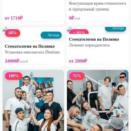
Консультация врача-стоматолога
и прицельный снимок
от
1710
₽
0
₽
200
₽
Легенда
48
%
91
%
ДО
Легенда
Стоматология на Полянке
Лечение периодонтита
Стоматология на Полянке
Установка имплантата Dentium
34000
₽
от
2000
₽
65000
₽
100
%
72
%