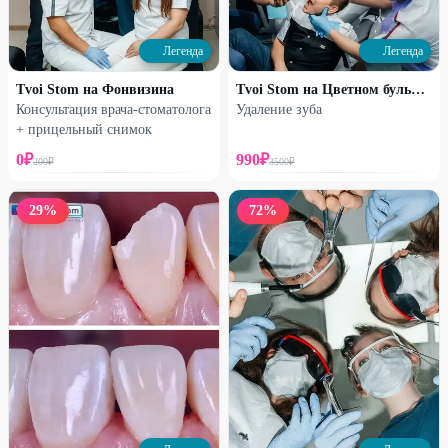
Легенда
Легенда
Tvoi Stom на Фонвизина
Tvoi Stom на Цветном бульваре
Консультация врача-стоматолога
Удаление зуба
+ прицельный снимок
0
₽
990
₽
200
₽
3500
₽
29
%
72
%