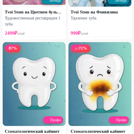
Легенда
Легенда
Tvoi Stom на Цветном бульваре
Tvoi Stom на Фонвизина
Художественная реставрация 1
Удаление зуба
зуба
2499
₽
990
₽
3500
₽
3500
₽
87
%
71
%
ДО
Профи
Профи
Стоматологический кабинет
Стоматологический кабинет