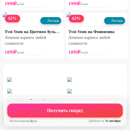
1999
₽
1999
₽
8000
₽
8000
₽
62
%
62
%
Легенда
Легенда
Tvoi Stom на Цветном бульваре
Tvoi Stom на Фонвизина
Лечение кариеса любой
Лечение кариеса любой
сложности
сложности
1899
₽
1899
₽
5000
₽
5000
₽
для звонков по России - бесплатно
график работы:
ПН-ПТ с 08:00 до 17:00 (по МСК)
Получить скидку
Воспользовались
2
раз
а
Действует по
11 сентября