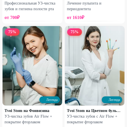
Профессиональная УЗ-чистка
Лечение пульпита и
зубов и гигиена полости рта
периодонтита
от
700
₽
от
1610
₽
75
%
75
%
Легенда
Легенда
Tvoi Stom на Фонвизина
Tvoi Stom на Цветном бульваре
УЗ-чистка зубов Air Flow +
УЗ-чистка зубов с Air Flow +
покрытие фторлаком
покрытие фторлаком