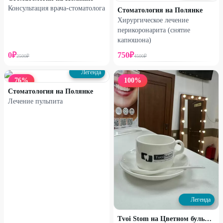
Консультация врача-стоматолога
Стоматология на Полянке
Хирургическое лечение
перикоронарита (снятие
капюшона)
0
₽
750
₽
2500
₽
4500
₽
Легенда
76
%
100
%
Стоматология на Полянке
Лечение пульпита
Легенда
Tvoi Stom на Цветном бульваре