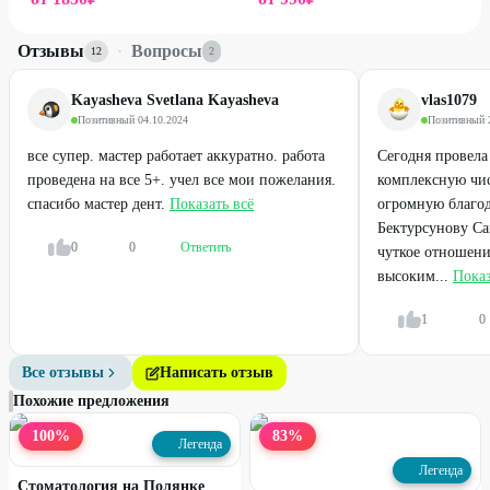
Отзывы
·
Вопросы
12
2
Kayasheva Svetlana Kayasheva
vlas1079
Позитивный
·
04.10.2024
Позитивный
·
все супер. мастер работает аккуратно. работа
Сегодня провела
проведена на все 5+. учел все мои пожелания.
комплексную чис
спасибо мастер дент.
Показать всё
огромную благод
Бектурсунову Са
0
0
Ответить
чуткое отношени
высоким...
Показ
1
0
Все отзывы
Написать отзыв
Похожие предложения
100
%
83
%
Легенда
Легенда
Стоматология на Полянке