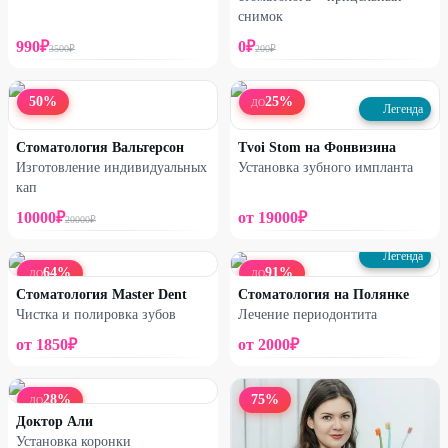
снимок
990
₽
0
₽
3500
₽
200
₽
50
%
25
%
ДО
Легенда
Стоматология Вальтерсон
Tvoi Stom на Фонвизина
Изготовление индивидуальных
Установка зубного импланта
кап
10000
₽
от
19000
₽
20000
₽
Легенда
64
%
91
%
ДО
ДО
Стоматология Master Dent
Стоматология на Полянке
Чистка и полировка зубов
Лечение периодонтита
от
1850
₽
от
2000
₽
28
%
75
%
ДО
Доктор Али
Установка коронки