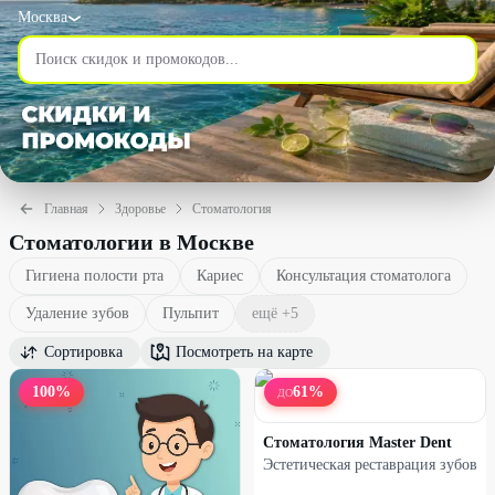
Москва
Главная
Здоровье
Стоматология
Стоматологии в Москве
Гигиена полости рта
Кариес
Консультация стоматолога
Удаление зубов
Пульпит
ещё +
5
Сортировка
Посмотреть на карте
100
%
61
%
ДО
Стоматология Master Dent
Эстетическая реставрация зубов