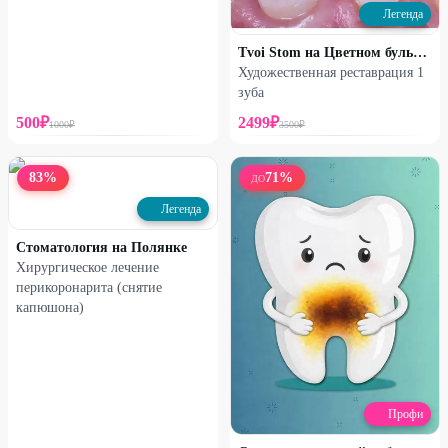
Легенда
Tvoi Stom на Цветном бульваре
Художественная реставрация 1
зуба
500
₽
2499
₽
1000
₽
3500
₽
83
%
71
%
ДО
Легенда
Стоматология на Полянке
Хирургическое лечение
перикоронарита (снятие
капюшона)
Профи