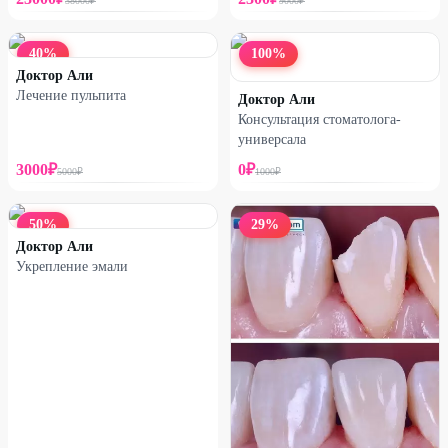
38000
₽
9000
₽
40
%
100
%
Доктор Али
Лечение пульпита
Доктор Али
Консультация стоматолога-
универсала
3000
₽
0
₽
5000
₽
1000
₽
50
%
29
%
Доктор Али
Укрепление эмали