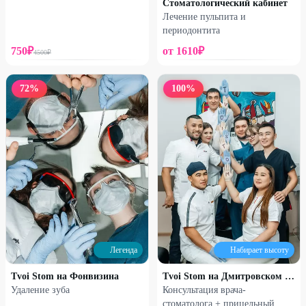
Стоматологический кабинет
Лечение пульпита и
периодонтита
750
₽
от
1610
₽
4500
₽
72
%
100
%
Легенда
Набирает высоту
Tvoi Stom на Фонвизина
Tvoi Stom на Дмитровском шоссе
Удаление зуба
Консультация врача-
стоматолога + прицельный