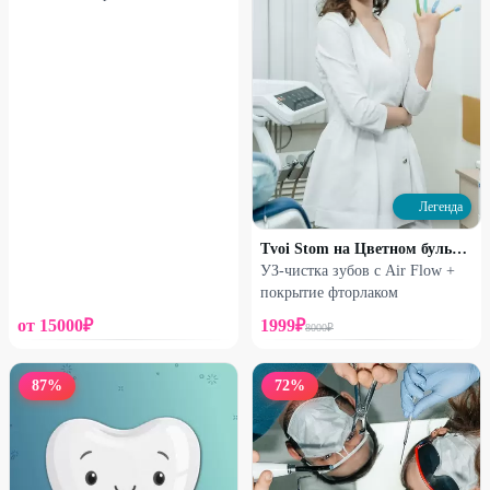
Легенда
Tvoi Stom на Цветном бульваре
УЗ-чистка зубов с Air Flow +
покрытие фторлаком
от
15000
₽
1999
₽
8000
₽
87
%
72
%