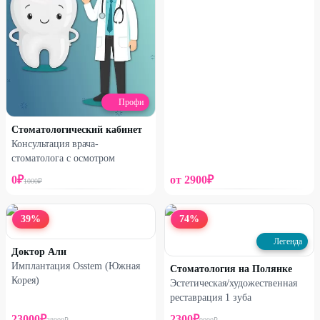
Профи
Стоматологический кабинет
Консультация врача-
стоматолога с осмотром
0
₽
от
2900
₽
1000
₽
39
%
74
%
Легенда
Доктор Али
Имплантация Osstem (Южная
Стоматология на Полянке
Корея)
Эстетическая/художественная
реставрация 1 зуба
23000
₽
2300
₽