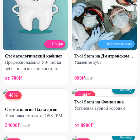
Профи
Набирает высоту
Стоматологический кабинет
Tvoi Stom на Дмитровском шоссе
Профессиональная УЗ-чистка
Удаление зуба
зубов и гигиена полости рта
от
700
₽
990
₽
3500
₽
Легенда
48
%
44
%
ДО
Tvoi Stom на Фонвизина
Установка зубной коронки
Стоматология Вальтерсон
Установка импланта OSSTEM
34000
₽
от
8900
₽
65000
₽
Легенда