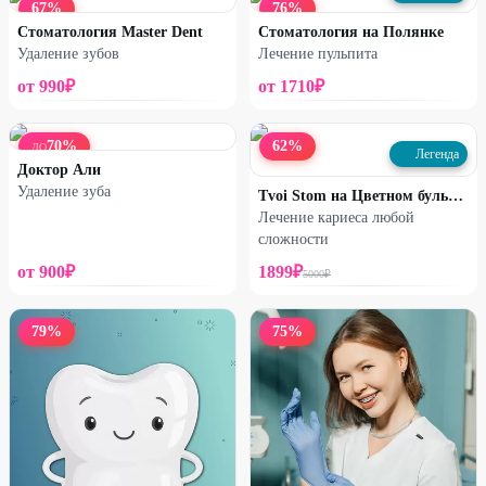
67
%
76
%
Стоматология Master Dent
Стоматология на Полянке
Удаление зубов
Лечение пульпита
от
990
₽
от
1710
₽
70
%
62
%
ДО
Легенда
Доктор Али
Удаление зуба
Tvoi Stom на Цветном бульваре
Лечение кариеса любой
сложности
от
900
₽
1899
₽
5000
₽
79
%
75
%