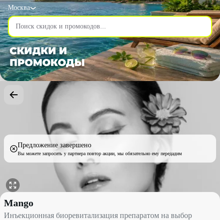
Москва
Предложение завершено
Вы можете запросить у партнера повтор акции, мы обязательно ему передадим
Инъекционная биоревитализация препаратом на выбор со скид
Mango
Инъекционная биоревитализация препаратом на выбор