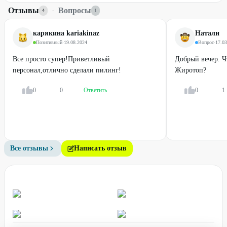
Отзывы
·
Вопросы
4
1
карякина kariakinaz
Натали
Позитивный
·
19.08.2024
Вопрос
·
17.03
Все просто супер!Приветливый
Добрый вечер. Ч
персонал,отлично сделали пилинг!
Жиротоп?
0
0
Ответить
0
1
Все отзывы
Написать отзыв