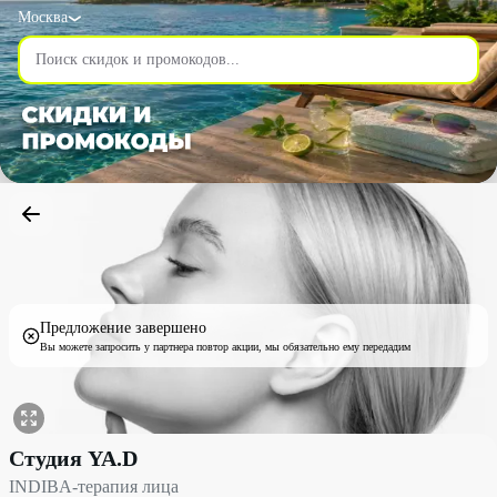
Москва
Предложение завершено
Вы можете запросить у партнера повтор акции, мы обязательно ему передадим
INDIBA-терапия лица со скидкой 50% - Студия YA.D в Москве
Студия YA.D
INDIBA-терапия лица