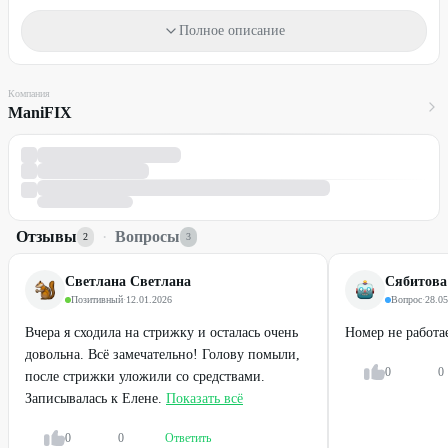
Один промокод действует на одного человека.
Полное описание
Промокод можно использовать неограниченное количество раз.
Необходима предварительная запись через сообщения
Компания
WhatsApp
и
Telegram
.
ManiFIX
Обязательно предъявляйте распечатанный или электронный
промокод из мобильной версии/приложения, или номер
промокода.
Стоимость оплачивается на месте.
Промокод не суммируется с другими действующими
Отзывы
·
Вопросы
2
3
предложениями компании.
Светлана Светлана
Сябитова
ПРЕДУПРЕЖДАЕМ О НЕОБХОДИМОСТИ ПОЛУЧЕНИЯ
Позитивный
·
12.01.2026
Вопрос
·
28.05
КОНСУЛЬТАЦИИ У ВРАЧА (СПЕЦИАЛИСТА) ПО
ОКАЗЫВАЕМЫМ УСЛУГАМ И
Вчера я сходила на стрижку и осталась очень
Номер не работае
ПРОТИВОПОКАЗАНИЯМ.
довольна. Всё замечательно! Голову помыли,
0
0
после стрижки уложили со средствами.
Записывалась к Елене.
Показать всё
0
0
Ответить