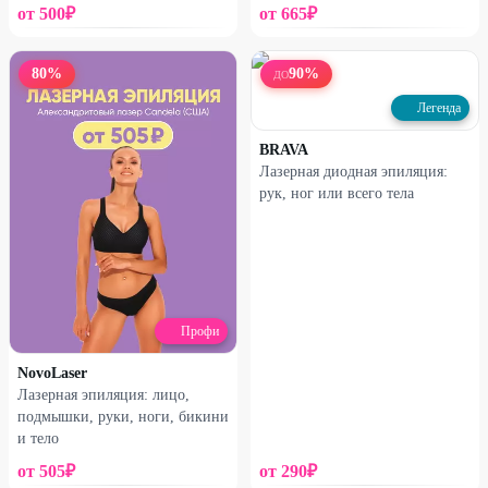
от
500
₽
от
665
₽
80
%
90
%
ДО
Легенда
BRAVA
Лазерная диодная эпиляция:
рук, ног или всего тела
Профи
NovoLaser
Лазерная эпиляция: лицо,
подмышки, руки, ноги, бикини
и тело
от
505
₽
от
290
₽