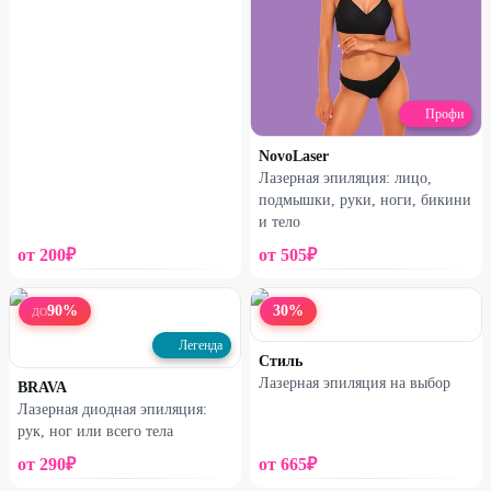
Профи
NovoLaser
Лазерная эпиляция: лицо,
подмышки, руки, ноги, бикини
и тело
от
200
₽
от
505
₽
90
%
30
%
ДО
Легенда
Стиль
Лазерная эпиляция на выбор
BRAVA
Лазерная диодная эпиляция:
рук, ног или всего тела
от
290
₽
от
665
₽