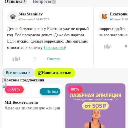
Отзывы
·
Вопросы
1
1
Условия
Возрастные ограничения: 18+.
Stas Stanislav
Екатерина
Необходима предварительная запись:
+7 (985) 266-23-88
,
Позитивный
·
10.10.2025
Вопрос
·
23.06
Telegram
,
Telegram-канал
.
Делаю ботулотоксин у Евгении уже не первый
скорректируйте,
Скидка не суммируется с другими действующими
год. Всё прекрасно делает. Даже без наркоза.
на все заявленн
предложениями кабинета.
Если нужно, сделает коррекцию. Внимательно
Предупреждаем о необходимости получения консультации у врача
1
0
относится к клиенту
Показать всё
(специалиста) по оказываемым услугам и противопоказаниям.
1
0
Ответить
Все отзывы
Написать отзыв
Похожие предложения
60
%
80
%
ДО
Легенда
МЦ Косметология
Лазерная эпиляция для женщин