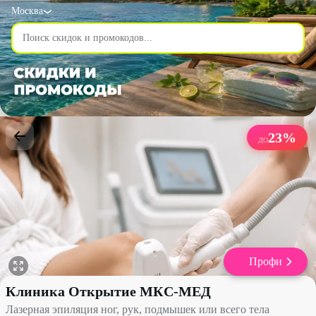
Москва
23
%
ДО
Профи
Лазерная эпиляция ног, рук, подмышек или всего тела со ск
Клиника Открытие МКС-МЕД
Лазерная эпиляция ног, рук, подмышек или всего тела