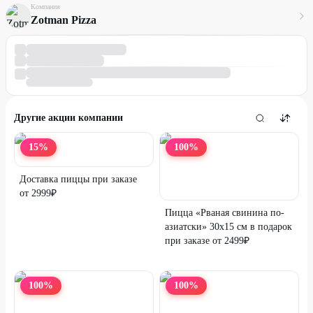
Компания
Zotman Pizza
Другие акции компании
15
%
100
%
Доставка пиццы при заказе
от 2999₽
Пицца «Рваная свинина по-
азиатски» 30х15 см в подарок
при заказе от 2499₽
100
%
100
%