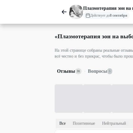
Плазмотерапия зон на
Действует до
8 сентября
«
Плазмотерапия зон на выб
На этой странице собраны реальные отзы
всё честно и без прикрас, чтобы было про
Отзывы
·
Вопросы
31
5
Все
Позитивные
Нейтральный