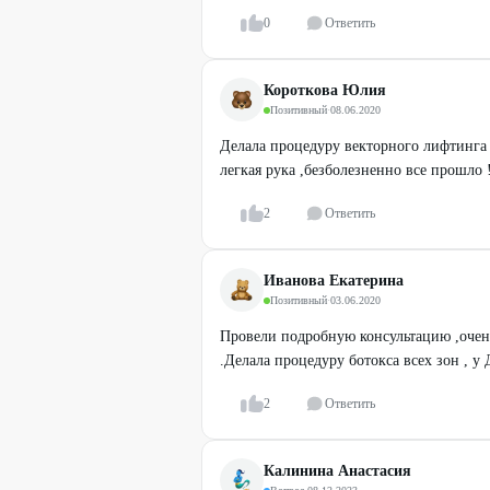
0
Ответить
Короткова Юлия
Позитивный
·
08.06.2020
Делала процедуру векторного лифтинга Р
легкая рука ,безболезненно все прошло !
2
Ответить
Иванова Екатерина
Позитивный
·
03.06.2020
Провели подробную консультацию ,очень
.Делала процедуру ботокса всех зон , у 
2
Ответить
Калинина Анастасия