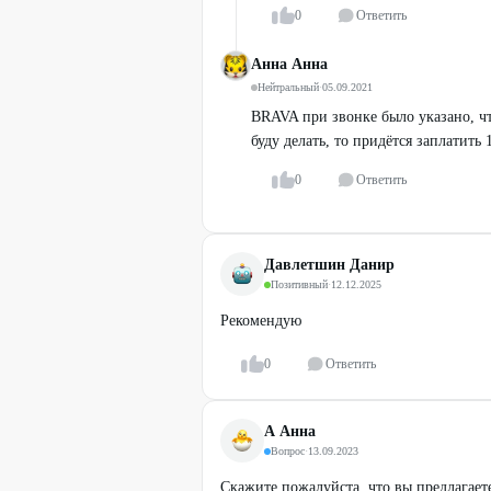
0
Ответить
Анна Анна
Нейтральный
·
05.09.2021
BRAVA при звонке было указано, чт
буду делать, то придётся заплатить
0
Ответить
Давлетшин Данир
Позитивный
·
12.12.2025
Рекомендую
0
Ответить
А Анна
Вопрос
·
13.09.2023
Скажите пожалуйста, что вы предлагает