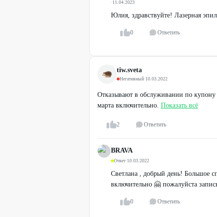
·
11.04.2023
Юлия, здравствуйте! Лазерная эпил
0
Ответить
tiw.sveta
Негативный
·
10.03.2022
Отказывают в обслуживании по купону 
марта включительно.
Показать всё
2
Ответить
BRAVA
Ответ
·
10.03.2022
Светлана , добрый день! Большое 
включительно 🤗 пожалуйста записы
0
Ответить