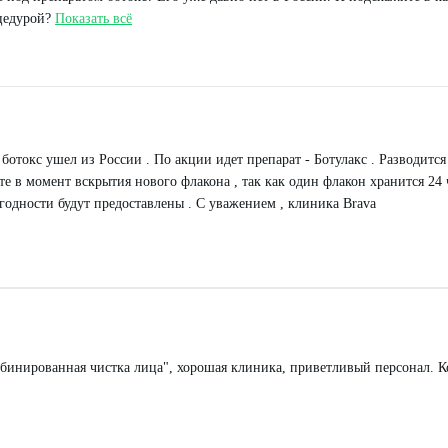
цедурой?
Показать всё
отокс ушел из России . По акции идет препарат - Ботулакс . Разводится
е в момент вскрытия нового флакона , так как один флакон хранится 24 ч
 годности будут предоставлены . С уважением , клиника Brava
мбинированная чистка лица", хорошая клиника, приветливый персонал. К