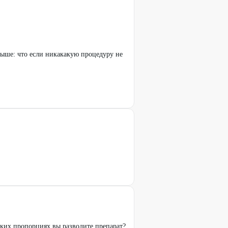
выше: что если никакакую процедуру не
аких пропорциях вы разводите препарат?