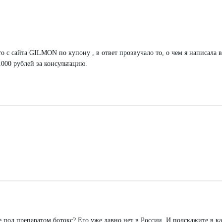
о с сайта GILMON по купону , в ответ прозвучало то, о чем я написала 
 1000 рублей за консультацию.
е под препаратом ботокс? Его уже давно нет в России. И подскажите в к