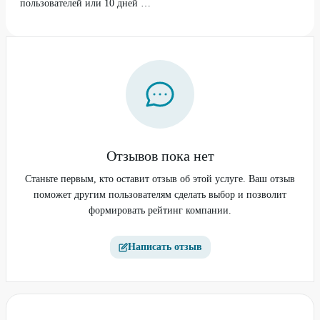
пользователей или 10 дней за
Промокод не суммируется с другими действующими
1₽ для вернувшихся
предложениями онлайн-кинотеатра.
С подробными условиями акции можно познакомиться на
сайте компании.
Отзывов пока нет
Станьте первым, кто оставит отзыв об этой услуге. Ваш отзыв
поможет другим пользователям сделать выбор и позволит
формировать рейтинг компании.
Написать отзыв