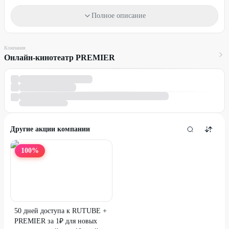
- создавайте отдельные профили, чтобы история просмотров и
Полное описание
рекомендации были персональными;
- настраивайте PREMIER так, чтобы ребёнок смотрел только то,
что подходит ему по возрасту.
Компания
Для активации бесплатной подписки необходима привязка
Онлайн-кинотеатр PREMIER
банковской карты.
Отменить подписку можно в любой момент в настройках
вашей учетной записи.
Внимание!
Использовать промокод по данной акции можно
только один раз на одном аккаунте.
Другие акции компании
Дополнительная информация по электронной
почте:
help@premier.one
100
%
Сервис доступен через браузер на любых стационарных
компьютерах и ноутбуках, а также в приложениях для IOS,
Android, Android TV, «Эпл TV» и SmartTV (WebOS).
Оформление заказа действительно только через
сайт
.
50 дней доступа к RUTUBE +
Возрастные ограничения: 18+
PREMIER за 1₽ для новых