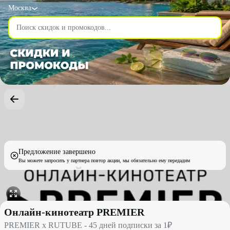
Москва
Предложение завершено
Вы можете запросить у партнера повтор акции, мы обязательно ему передадим
PREMIER x RUTUBE - 45 дней подписки за 1₽ со скидкой 100
Онлайн-кинотеатр PREMIER
PREMIER x RUTUBE - 45 дней подписки за 1₽