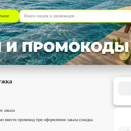
талог
MON
Вопросы и ответы
Для бизнеса
% - Интернет-магазин Подружка в Москве
ужка
и заказа
мо ввести промокод при оформлении заказа (скидка