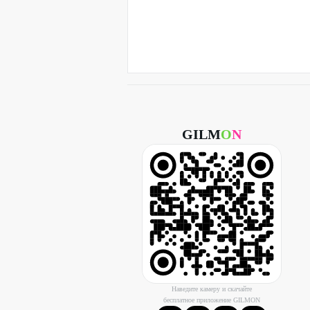
GILM
O
N
Наведите камеру и скачайте
бесплатное приложение GILMON