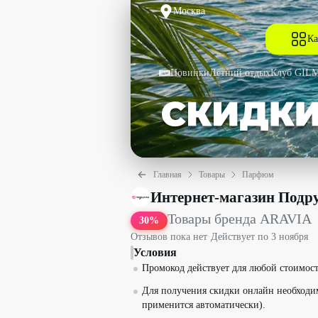
Москва
Ка
Новинки
Летний отдых
Клуб GIL
Главная
Товары
Парфюм
Товары бренда ARAVIA со скидкой 30
Интернет-магазин Подр
Товары бренда ARAVIA
30
%
Отзывов пока нет
·
Действует по
3 ноября
Условия
Промокод действует для любой стоимост
Для получения скидки онлайн необходи
применится автоматически).