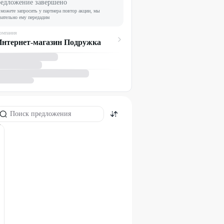
едложение завершено
можете запросить у партнера повтор акции, мы
зательно ему передадим
омпания
Интернет-магазин Подружка