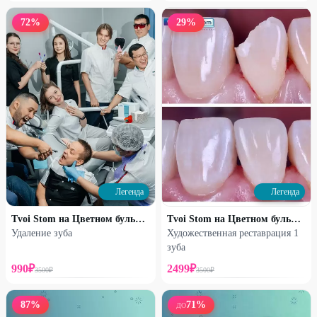
72
%
29
%
Легенда
Легенда
Tvoi Stom на Цветном бульваре
Tvoi Stom на Цветном бульваре
Удаление зуба
Художественная реставрация 1
зуба
990
₽
2499
₽
3500
₽
3500
₽
87
%
71
%
ДО