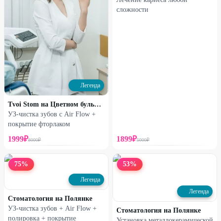
сложности
Легенда
Tvoi Stom на Цветном бульваре
УЗ-чистка зубов с Air Flow +
покрытие фторлаком
1999
₽
1899
₽
8000
₽
5000
₽
75
%
53
%
Легенда
Легенда
Стоматология на Полянке
УЗ-чистка зубов + Air Flow +
Стоматология на Полянке
полировка + покрытие
Установка металлокерамической