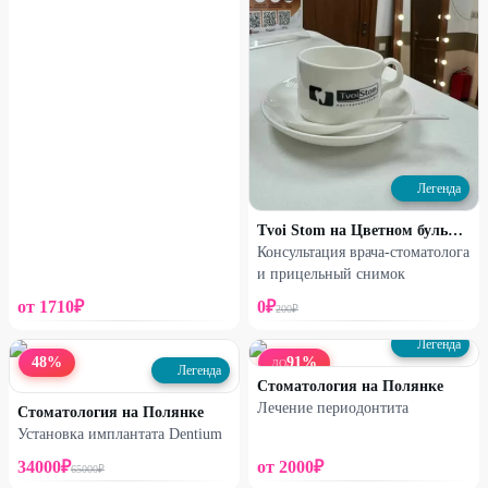
Легенда
Tvoi Stom на Цветном бульваре
Консультация врача-стоматолога
и прицельный снимок
от
1710
₽
0
₽
200
₽
Легенда
48
%
91
%
ДО
Легенда
Стоматология на Полянке
Лечение периодонтита
Стоматология на Полянке
Установка имплантата Dentium
34000
₽
от
2000
₽
65000
₽