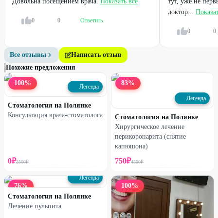
Довольна посещением врача.
Показать всё
тут, уже не пер
доктор...
Показат
0
0
Ответить
0
0
Все отзывы
Написать отзыв
Похожие предложения
100
%
83
%
Легенда
Легенда
Стоматология на Полянке
Консультация врача-стоматолога
Стоматология на Полянке
Хирургическое лечение
перикоронарита (снятие
капюшона)
0
₽
750
₽
2500
₽
4500
₽
Легенда
76
%
100
%
Стоматология на Полянке
Лечение пульпита