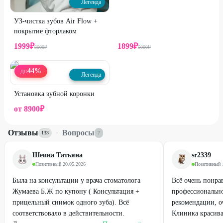
Легенда
УЗ-чистка зубов Air Flow +
покрытие фторлаком
1999
₽
1899
₽
8000
₽
5000
₽
44
%
ДО
Легенда
Установка зубной коронки
от
8900
₽
Отзывы
·
Вопросы
133
7
Шеина Татьяна
sr2339
Позитивный
·
20.05.2026
Позитивный
·
Была на консультации у врача стоматолога
Всё очень понра
Жумаева Б.Ж по купону ( Консультация +
профессионально
прицельный снимок одного зуба). Всё
рекомендации, о
соответствовало в действительности.
Клиника красива