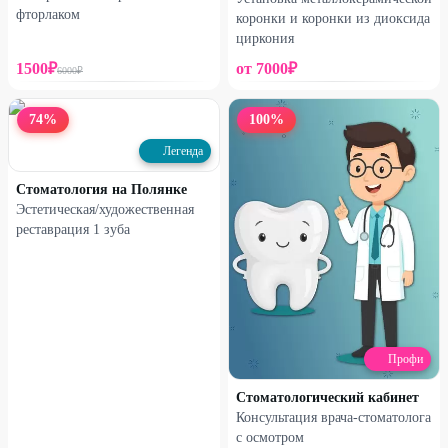
фторлаком
коронки и коронки из диоксида
циркония
1500
₽
от
7000
₽
6000
₽
74
%
100
%
Легенда
Стоматология на Полянке
Эстетическая/художественная
реставрация 1 зуба
Профи
Стоматологический кабинет
Консультация врача-стоматолога
с осмотром