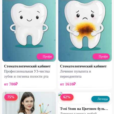
Профи
Профи
Стоматологический кабинет
Стоматологический кабинет
Профессиональная УЗ-чистка
Лечение пульпита и
зубов и гигиена полости рта
периодонтита
от
700
₽
от
1610
₽
75
%
62
%
Легенда
Tvoi Stom на Цветном бульваре
Лечение кариеса любой