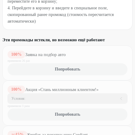
переместите его в корзину;
4. Перейдите в корзину и введите в специальное поле,
скопированный ранее промокод (стоимость пересчитается
автоматически)
Эти промокоды истекли, но возможно ещё работают
100
%
Заявка на подбор авто
применили
26
раз
Попробовать
100
%
Акция «Стань миллионным клиентом!»
Условия:
применили
3
раз
а
Попробовать
15
%
Кешбэк за покупку шин Cordiant
ДО