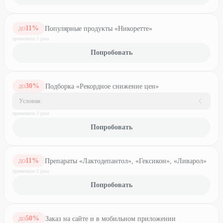
11
%
Популярные продукты «Никоретте»
ДО
применили
3
раз
а
Попробовать
30
%
Подборка «Рекордное снижение цен»
ДО
Условия:
применили
2
раз
а
Попробовать
11
%
Препараты «Лактодепантол», «Гексикон», «Ливарол»
ДО
применили
2
раз
а
Попробовать
50
%
Заказ на сайте и в мобильном приложении
ДО