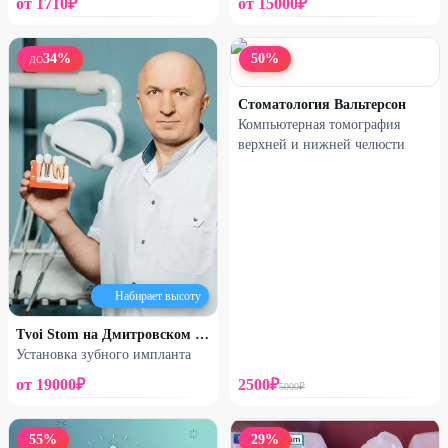
от
1710
₽
от
15000
₽
34
%
50
%
ДО
Стоматология Вальтерсон
Компьютерная томография
верхней и нижней челюсти
Набирает высоту
Tvoi Stom на Дмитровском шоссе
Установка зубного импланта
от
19000
₽
2500
₽
5000
₽
55
%
29
%