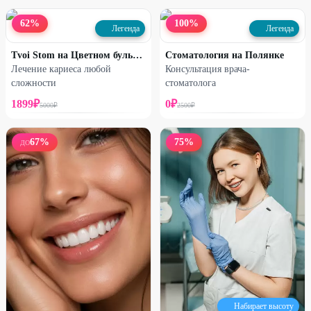
62
%
100
%
Легенда
Легенда
Tvoi Stom на Цветном бульваре
Стоматология на Полянке
Лечение кариеса любой
Консультация врача-
сложности
стоматолога
1899
₽
0
₽
5000
₽
2500
₽
67
%
75
%
ДО
Набирает высоту