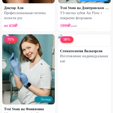
Доктор Али
Tvoi Stom на Дмитровском шоссе
Профессиональная гигиена
УЗ-чистка зубов Air Flow +
полости рта
покрытие фторлаком
от
650
₽
1999
₽
8000
₽
75
%
50
%
Стоматология Вальтерсон
Изготовление индивидуальных
кап
Легенда
Tvoi Stom на Фонвизина