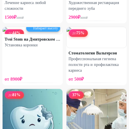
Лечение кариеса любой
Художественная реставрация
сложности
переднего зуба
1500
₽
2900
₽
5000
₽
8000
₽
Набирает высоту
44
%
75
%
ДО
ДО
Tvoi Stom на Дмитровском шоссе
Установка коронки
Стоматология Вальтерсон
Профессиональная гигиена
полости рта и профилактика
кариеса
от
8900
₽
от
500
₽
81
%
37
%
ДО