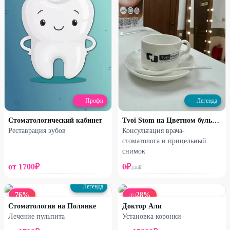
Профи
Легенда
Стоматологический кабинет
Tvoi Stom на Цветном бульваре
Реставрация зубов
Консультация врача-
стоматолога и прицельный
снимок
от
1700
₽
0
₽
200
₽
Легенда
76
%
28
%
ДО
Стоматология на Полянке
Доктор Али
Лечение пульпита
Установка коронки