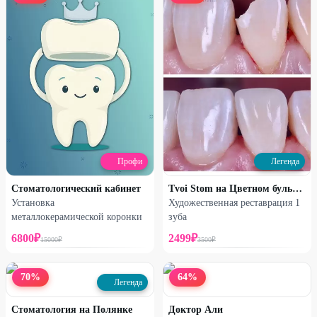
Профи
Легенда
Стоматологический кабинет
Tvoi Stom на Цветном бульваре
Установка
Художественная реставрация 1
металлокерамической коронки
зуба
6800
₽
2499
₽
15000
₽
3500
₽
70
%
64
%
Легенда
Стоматология на Полянке
Доктор Али