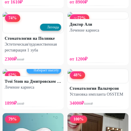
от
1610
₽
от
8900
₽
74
%
72
%
ДО
Доктор Али
Легенда
Лечение кариеса
Стоматология на Полянке
Эстетическая/художественная
реставрация 1 зуба
2300
₽
от
1200
₽
9000
₽
Набирает высоту
62
%
48
%
Tvoi Stom на Дмитровском шоссе
Лечение кариеса
Стоматология Вальтерсон
Установка импланта OSSTEM
1899
₽
34000
₽
5000
₽
65000
₽
79
%
100
%