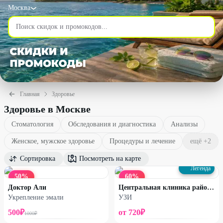
Москва
Главная
Здоровье
Здоровье в Москве
Стоматология
Обследования и диагностика
Анализы
Женское, мужское здоровье
Процедуры и лечение
ещё +
2
Сортировка
Посмотреть на карте
Легенда
50
%
60
%
Доктор Али
Центральная клиника района Бибирево
Укрепление эмали
УЗИ
500
₽
от
720
₽
1000
₽