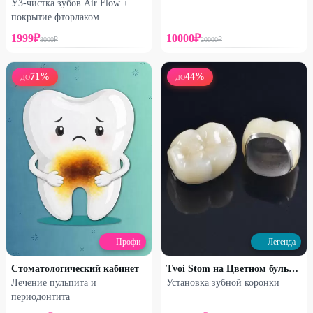
УЗ-чистка зубов Air Flow +
покрытие фторлаком
1999
₽
10000
₽
8000
₽
20000
₽
71
%
44
%
ДО
ДО
Профи
Легенда
Стоматологический кабинет
Tvoi Stom на Цветном бульваре
Лечение пульпита и
Установка зубной коронки
периодонтита