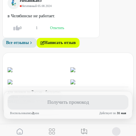
rustamka85
Негативный
·
05.08.2024
в Челябинске не работает.
0
1
Ответить
Все отзывы
Написать отзыв
для звонков по России - бесплатно
график работы:
ПН-ПТ с 08:00 до 17:00 (по МСК)
Получить промокод
Воспользовались
2
раз
а
Действует по
31 мая