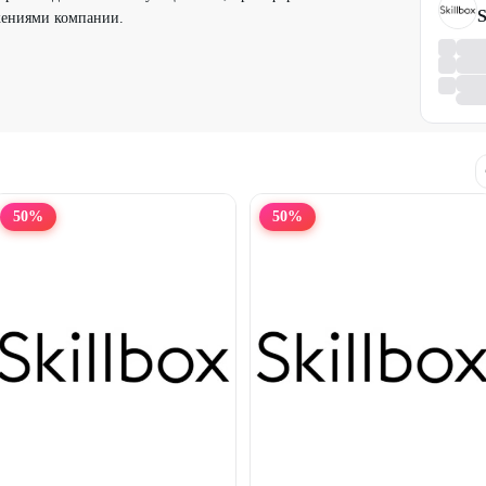
S
жениями компании.
50
%
50
%