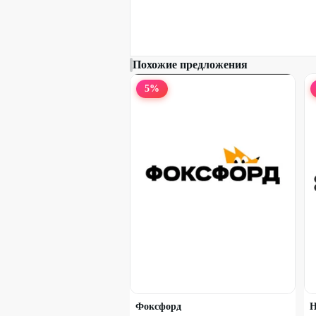
55
%
Похожие предложения
5
%
Курс «Excel + Google-таблицы с
нуля до PRO»
Фоксфорд
Н