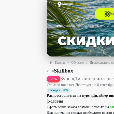
Москва
Ка
Новинки
Летний отдых
Клуб GIL
Главная
Обучение
Профессиональное
Курс «Дизайнер интерьеров» со скидко
Skillbox
Курс «Дизайнер интерье
50
%
Отзывов пока нет
·
Действует по
8 сентября
Скидка 50%
Распространяется на курс «Дизайнер ин
Условия
Оформление заказа возможно только на
са
Для получения скидки необходимо ввести 