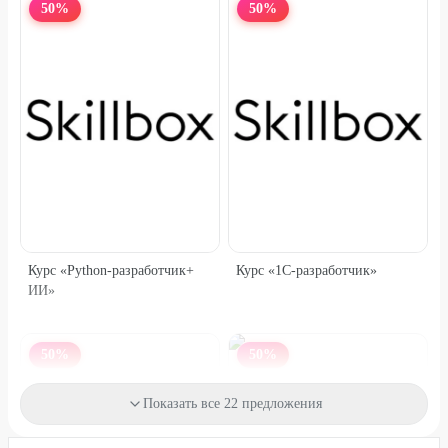
50
%
50
%
Курс «Python-разработчик+
Курс «1C-разработчик»
ИИ»
50
%
50
%
Практический курс
Показать все 22 предложения
«Нейросети»