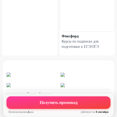
55
%
50
%
Фоксфорд
Курсы по подписке для
подготовки к ЕГЭ/ОГЭ
Курс «Excel + Google-таблицы
Курс «Бухгалтер»
с нуля до PRO»
для звонков по России - бесплатно
график работы:
ПН-ПТ с 08:00 до 17:00 (по МСК)
Получить промокод
60
%
50
%
Воспользовались
2
раз
а
Действует по
8 сентября