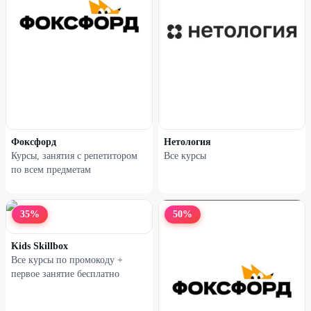
Курс «Дизайнер интерьеров»
Курс «Менеджер
маркетплейсов»
50
%
50
%
Фоксфорд
Нетология
Курсы, занятия с репетитором
Все курсы
по всем предметам
35
%
50
%
Kids Skillbox
Все курсы по промокоду +
первое занятие бесплатно
Курс «Как продавать на
Курс «Как стать продавцом на
Wildberries»
Ozon»