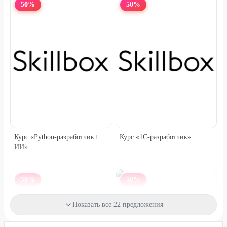
50
%
50
%
Курс «Python-разработчик+
Курс «1C-разработчик»
ИИ»
50
%
50
%
Практический курс
Показать все 22 предложения
«Нейросети»