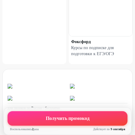
55
%
50
%
Фоксфорд
Курсы по подписке для
подготовки к ЕГЭ/ОГЭ
Курс «Excel + Google-таблицы
Курс «Бухгалтер»
с нуля до PRO»
для звонков по России - бесплатно
график работы:
ПН-ПТ с 08:00 до 17:00 (по МСК)
Получить промокод
60
%
50
%
Воспользовались
2
раз
а
Действует по
9 сентября