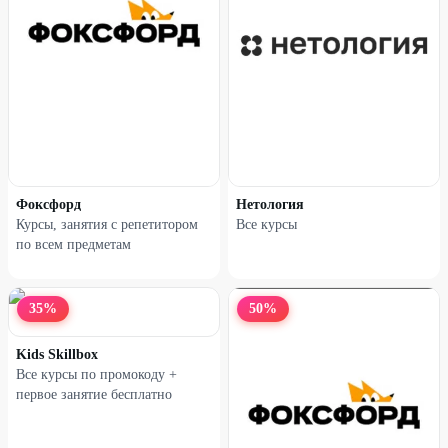
Курс «Графический
Курс «Дизайнер интерьеров»
дизайнер»
50
%
50
%
Фоксфорд
Нетология
Курсы, занятия с репетитором
Все курсы
по всем предметам
35
%
50
%
Kids Skillbox
Все курсы по промокоду +
первое занятие бесплатно
Курс «Как продавать на
Курс «Как стать продавцом на
Wildberries»
Ozon»