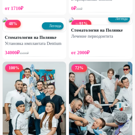
от
1710
₽
0
₽
200
₽
Легенда
48
%
91
%
ДО
Легенда
Стоматология на Полянке
Лечение периодонтита
Стоматология на Полянке
Установка имплантата Dentium
34000
₽
от
2000
₽
65000
₽
100
%
72
%