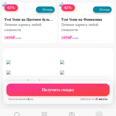
62
%
62
%
Легенда
Легенда
Tvoi Stom на Цветном бульваре
Tvoi Stom на Фонвизина
Лечение кариеса любой
Лечение кариеса любой
сложности
сложности
1899
₽
1899
₽
5000
₽
5000
₽
для звонков по России - бесплатно
график работы:
ПН-ПТ с 08:00 до 17:00 (по МСК)
Получить скидку
Воспользовались
3
раз
а
Действует по
25 августа