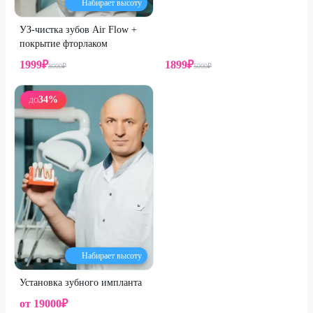
Набирает высоту
УЗ-чистка зубов Air Flow +
покрытие фторлаком
1999
₽
1899
₽
8000
₽
5000
₽
34
%
ДО
Набирает высоту
Установка зубного импланта
от
19000
₽