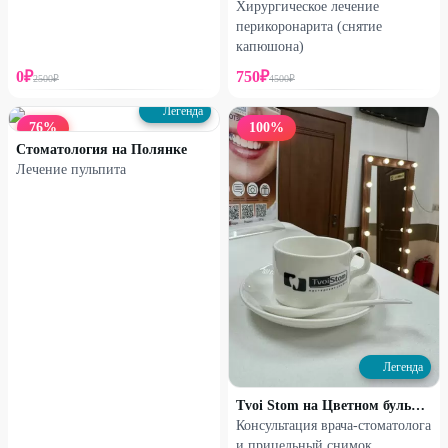
Хирургическое лечение
перикоронарита (снятие
капюшона)
0
₽
750
₽
2500
₽
4500
₽
Легенда
76
%
100
%
Стоматология на Полянке
Лечение пульпита
Легенда
Tvoi Stom на Цветном бульваре
Консультация врача-стоматолога
и прицельный снимок