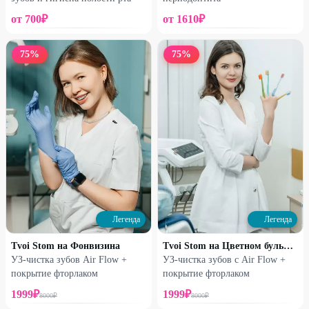
от
700
₽
от
1610
₽
75
%
75
%
Легенда
Легенда
Tvoi Stom на Фонвизина
Tvoi Stom на Цветном бульваре
УЗ-чистка зубов Air Flow +
УЗ-чистка зубов с Air Flow +
покрытие фторлаком
покрытие фторлаком
1999
₽
1999
₽
8000
₽
8000
₽