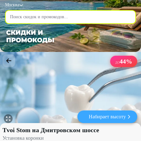
Москва
44
%
ДО
Набирает высоту
Установка коронки со скидкой до 44% - Tvoi Stom на Дмитровс
Tvoi Stom на Дмитровском шоссе
Установка коронки