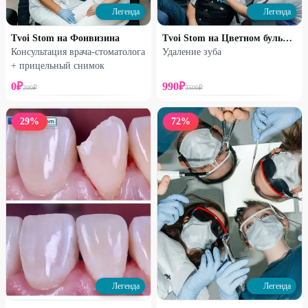
Легенда
Легенда
Tvoi Stom на Фонвизина
Tvoi Stom на Цветном бульваре
Консультация врача-стоматолога
Удаление зуба
+ прицельный снимок
0
₽
990
₽
200
₽
3500
₽
29
%
72
%
Легенда
Легенда