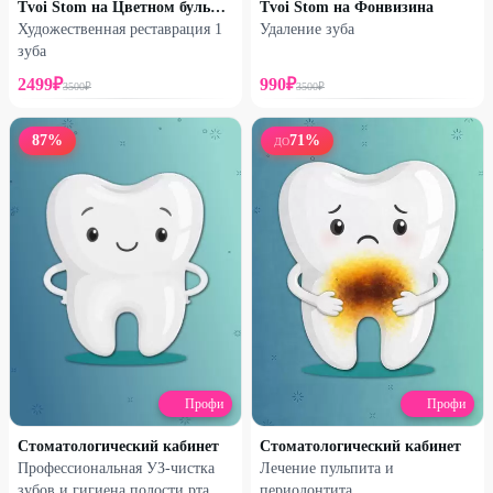
Tvoi Stom на Цветном бульваре
Tvoi Stom на Фонвизина
Художественная реставрация 1
Удаление зуба
зуба
2499
₽
990
₽
3500
₽
3500
₽
87
%
71
%
ДО
Профи
Профи
Стоматологический кабинет
Стоматологический кабинет
Профессиональная УЗ-чистка
Лечение пульпита и
зубов и гигиена полости рта
периодонтита