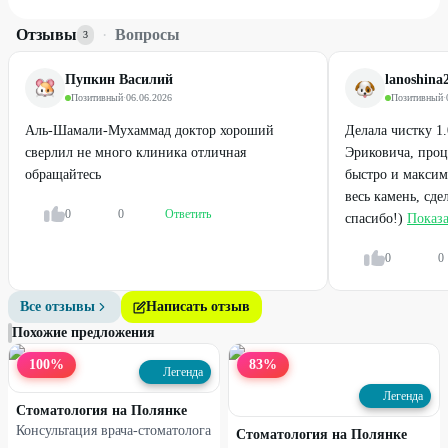
Отзывы
·
Вопросы
3
Пупкин Василий
lanoshina
Позитивный
·
06.06.2026
Позитивный
·
Аль-Шамали-Мухаммад доктор хороший
Делала чистку 1.
сверлил не много клиника отличная
Эриковича, проц
обращайтесь
быстро и максим
весь камень, сде
0
0
Ответить
спасибо!)
Показа
0
0
Все отзывы
Написать отзыв
Похожие предложения
100
%
83
%
Легенда
Легенда
Стоматология на Полянке
Консультация врача-стоматолога
Стоматология на Полянке