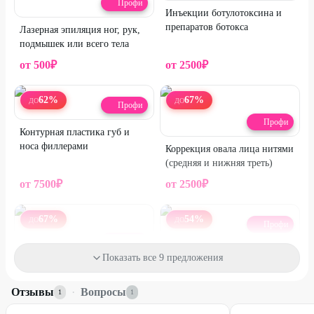
Профи
Инъекции ботулотоксина и
препаратов ботокса
Лазерная эпиляция ног, рук,
подмышек или всего тела
от
500
₽
от
2500
₽
62
%
67
%
ДО
ДО
Профи
Профи
Контурная пластика губ и
носа филлерами
Коррекция овала лица нитями
(средняя и нижняя треть)
от
7500
₽
от
2500
₽
67
%
54
%
ДО
ДО
Профи
Профи
Инъекции липолитиков лица
Показать все 9 предложения
или тела
Биоревитализация,
мезотерапия и плазмотерапия
Отзывы
·
Вопросы
1
1
от
1500
₽
от
2500
₽