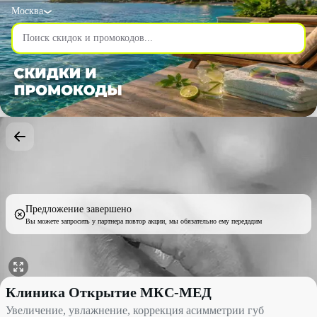
Москва
Предложение завершено
Вы можете запросить у партнера повтор акции, мы обязательно ему передадим
Увеличение, увлажнение, коррекция асимметрии губ со скид
Клиника Открытие МКС-МЕД
Увеличение, увлажнение, коррекция асимметрии губ