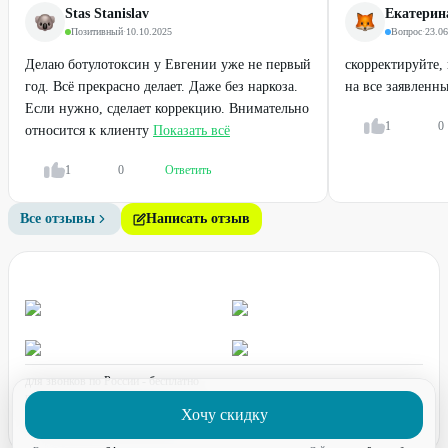
Stas Stanislav
Екатерина
Позитивный
·
10.10.2025
Вопрос
·
23.06
74
%
57
%
ДО
Делаю ботулотоксин у Евгении уже не первый
скорректируйте,
год. Всё прекрасно делает. Даже без наркоза.
на все заявленн
Если нужно, сделает коррекцию. Внимательно
1
0
относится к клиенту
Показать всё
1
0
Ответить
Все отзывы
Написать отзыв
Профи
Профи
Микроигольчатый RF-
Липоредукция лица или тела
лифтинг лица или тела
одной зоны
от
3500
₽
30000
₽
70000
₽
для звонков по России - бесплатно
20
%
график работы:
ПН-ПТ с 08:00 до 17:00 (по МСК)
Хочу скидку