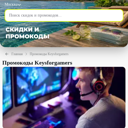
Москва
Главная
Промокоды Keysforgamers
Промокоды Keysforgamers