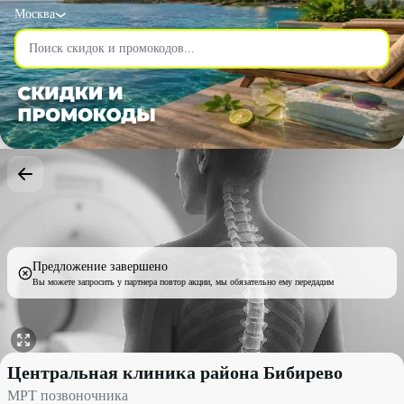
Москва
Предложение завершено
Вы можете запросить у партнера повтор акции, мы обязательно ему передадим
МРТ позвоночника со скидкой 45% - Центральная клиника рай
Центральная клиника района Бибирево
МРТ позвоночника