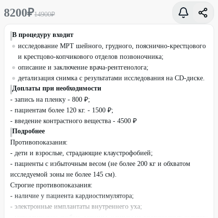
8200
₽
14900
₽
В процедуру входит
исследование МРТ шейного, грудного, пояснично-крестцового
и крестцово-копчикового отделов позвоночника;
описание и заключение врача-рентгенолога;
детализация снимка с результатами исследования на CD-диске.
Доплаты при необходимости
- запись на пленку - 800 ₽;
- пациентам более 120 кг. - 1500 ₽;
- введение контрастного вещества - 4500 ₽
Подробнее
Противопоказания:
- дети и взрослые, страдающие клаустрофобией;
- пациенты с избыточным весом (не более 200 кг и обхватом
исследуемой зоны не более 145 см).
Строгие противопоказания:
- наличие у пациента кардиостимулятора;
- электронные имплантаты внутреннего уха;
- металлические скобки, зажимы, клипсы на кровеносных сосудах;