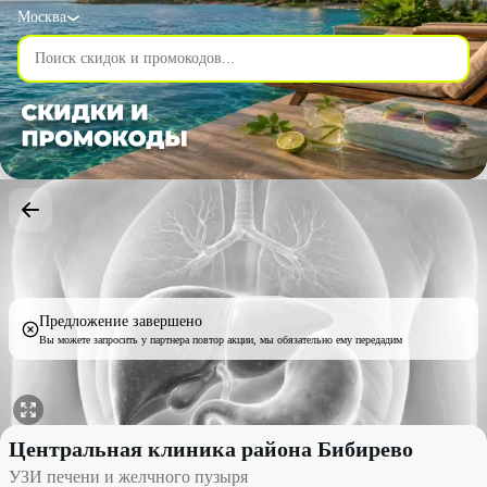
Москва
Предложение завершено
Вы можете запросить у партнера повтор акции, мы обязательно ему передадим
УЗИ печени и желчного пузыря со скидкой 60% - Центральная
Центральная клиника района Бибирево
УЗИ печени и желчного пузыря