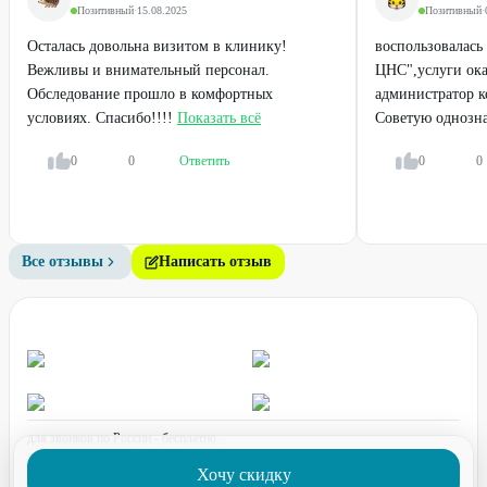
Позитивный
·
15.08.2025
Позитивный
·
Осталась довольна визитом в клинику!
воспользовалась
Вежливы и внимательный персонал.
ЦНС",услуги ока
Обследование прошло в комфортных
администратор к
условиях. Спасибо!!!!
Показать всё
Советую однозна
0
0
Ответить
0
0
Все отзывы
Написать отзыв
для звонков по России - бесплатно
график работы:
ПН-ПТ с 08:00 до 17:00 (по МСК)
Хочу скидку