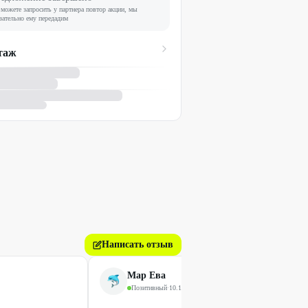
можете запросить у партнера повтор акции, мы
зательно ему передадим
таж
Написать отзыв
Мар Ева
Позитивный
·
10.10.2023