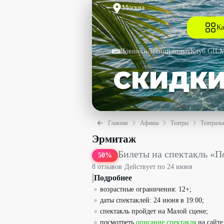
Москва
Ка
Новинки
Летний отдых
Клуб GIL
Главная
Афиша
Театры
Театраль
Билеты на спектакль «Последнее пис
Эрмитаж
Билеты на спектакль «П
50
%
8
отзыв
ов
·
Действует по
24 июня
Подробнее
возрастные ограничения: 12+;
даты спектаклей: 24 июня в 19:00;
спектакль пройдет на Малой сцене;
посмотреть
описание спектакля
на сайте 