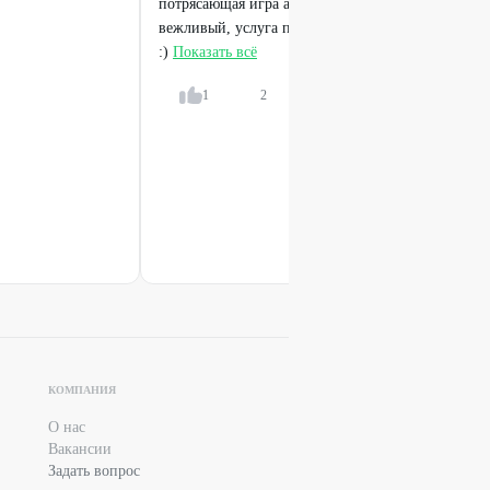
потрясающая игра актерского состава, персонал о
вежливый, услуга по купону была оказана, всё с
:)
Показать всё
1
2
Ответить
КОМПАНИЯ
О нас
Вакансии
Задать вопрос