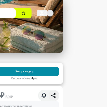
Хочу скидку
Воспользовались
1
раз
0
₽
1500
₽
едложение завершено