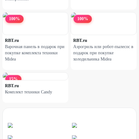
38
%
25
%
100
%
100
%
RBT.ru
RBT.ru
Варочная панель в подарок при
Аэрогриль или робот-пылесос в
покупке комплекта техники
подарок при покупке
Midea
холодильника Midea
15
%
RBT.ru
Комплект техники Candy
Наушники XIAOMI Redmi
Наушники XIAOMI Redmi
Buds 6 Active голубые
Buds 6 Lite белые