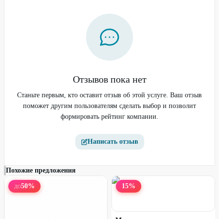
Отзывов пока нет
Фитнес-браслет XIAOMI
Фитнес-браслет XIAOMI
Smart Band 9 Active розовый
Станьте первым, кто оставит отзыв об этой услуге. Ваш отзыв
Smart Band 9 Pro черный
поможет другим пользователям сделать выбор и позволит
формировать рейтинг компании.
42
%
42
%
Написать отзыв
Похожие предложения
50
%
15
%
ДО