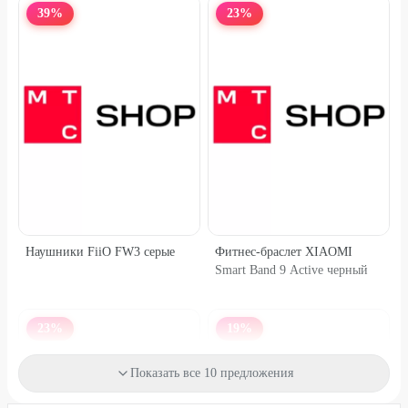
39
%
23
%
Наушники FiiO FW3 серые
Фитнес-браслет XIAOMI
Smart Band 9 Active черный
23
%
19
%
Показать все 10 предложения