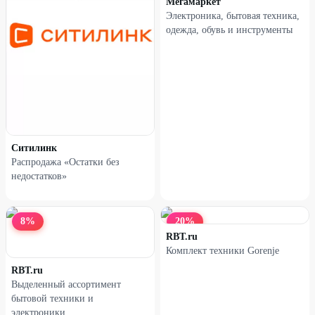
Мегамаркет
Электроника, бытовая техника,
одежда, обувь и инструменты
Наушники XIAOMI Redmi
Наушники XIAOMI Redmi
Buds 5 белые
Buds 5 черные
42
%
38
%
Ситилинк
Распродажа «Остатки без
недостатков»
8
%
20
%
RBT.ru
Комплект техники Gorenje
RBT.ru
Выделенный ассортимент
Наушники XIAOMI Redmi
Наушники XIAOMI Redmi
бытовой техники и
Buds 5 голубые
Buds 6 Active черные
электроники