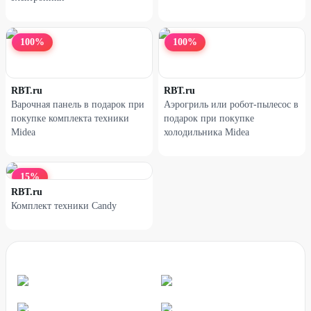
38
%
25
%
100
%
100
%
RBT.ru
RBT.ru
Варочная панель в подарок при
Аэрогриль или робот-пылесос в
покупке комплекта техники
подарок при покупке
Midea
холодильника Midea
15
%
RBT.ru
Комплект техники Candy
Наушники XIAOMI Redmi
Наушники XIAOMI Redmi
Buds 6 Active черные
Buds 6 Lite белые