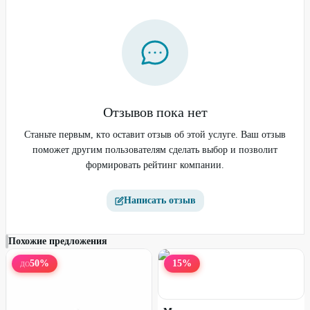
Отзывов пока нет
Фитнес-браслет XIAOMI
Фитнес-браслет XIAOMI
Smart Band 9 Active розовый
Станьте первым, кто оставит отзыв об этой услуге. Ваш отзыв
Smart Band 9 Pro черный
поможет другим пользователям сделать выбор и позволит
формировать рейтинг компании.
42
%
42
%
Написать отзыв
Похожие предложения
50
%
15
%
ДО