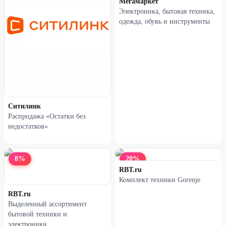
Мегамаркет
Электроника, бытовая техника,
одежда, обувь и инструменты
Наушники XIAOMI Redmi
Наушники XIAOMI Redmi
Buds 5 белые
Buds 5 черные
42
%
38
%
Ситилинк
Распродажа «Остатки без
недостатков»
8
%
20
%
RBT.ru
Комплект техники Gorenje
RBT.ru
Выделенный ассортимент
Наушники XIAOMI Redmi
Наушники XIAOMI Redmi
бытовой техники и
Buds 5 голубые
Buds 6 Active белые
электроники