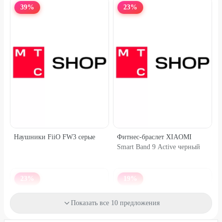
39
%
23
%
Наушники FiiO FW3 серые
Фитнес-браслет XIAOMI
Smart Band 9 Active черный
23
%
19
%
Показать все 10 предложения