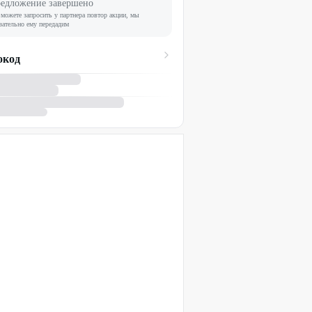
едложение завершено
можете запросить у партнера повтор акции, мы
зательно ему передадим
окод