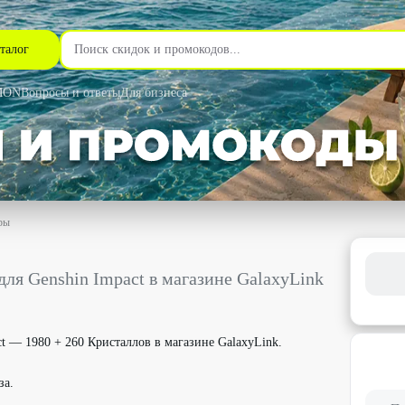
талог
MON
Вопросы и ответы
Для бизнеса
ры
mpact в магазине GalaxyLink со скидкой 10% - Промокод в Москв
для Genshin Impact в магазине GalaxyLink
ct — 1980 + 260 Кристаллов в магазине GalaxyLink.
за.