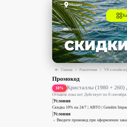
Москва
Ка
Новинки
Летний отдых
Клуб GIL
Главная
Развлечения
VR и онлайн иг
Кристаллы (1980 + 260) для Genshin I
Промокод
Кристаллы (1980 + 260) 
10
%
Отзывов пока нет
·
Действует по
8 сентября
Условия
Скидка 10% на 24/7 | АВТО | Genshin Impa
Условия
Введите промокод при оформлении зака