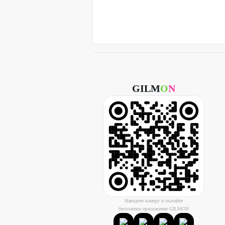
GILM
O
N
Наведите камеру и скачайте
бесплатное приложение GILMON