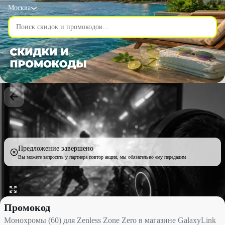
Москва
Предложение завершено
Вы можете запросить у партнера повтор акции, мы обязательно ему передадим
Монохромы (60) для Zenless Zone Zero в магазине GalaxyLink 
Промокод
Монохромы (60) для Zenless Zone Zero в магазине GalaxyLink