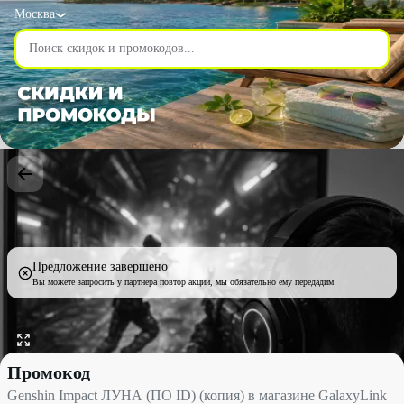
Москва
Предложение завершено
Вы можете запросить у партнера повтор акции, мы обязательно ему передадим
Genshin Impact ЛУНА (ПО ID) (копия) в магазине GalaxyLink с
Промокод
Genshin Impact ЛУНА (ПО ID) (копия) в магазине GalaxyLink